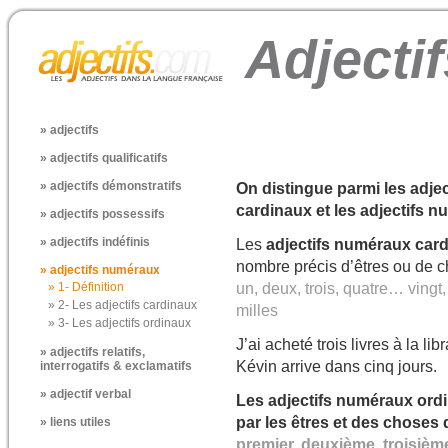
Adjecti
» adjectifs
» adjectifs qualificatifs
» adjectifs démonstratifs
On distingue parmi les adje
cardinaux et les adjectifs 
» adjectifs possessifs
» adjectifs indéfinis
Les
adjectifs numéraux car
nombre précis d’êtres ou de c
» adjectifs numéraux
» 1- Définition
un, deux, trois, quatre… ving
» 2- Les adjectifs cardinaux
milles
» 3- Les adjectifs ordinaux
J’ai acheté trois livres à la libr
» adjectifs relatifs,
Kévin arrive dans cinq jours.
interrogatifs & exclamatifs
» adjectif verbal
Les
adjectifs numéraux ord
par les êtres et des choses 
» liens utiles
premier, deuxième, troisi